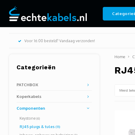
Categorie
Voor 16:00 besteld? Vandaag verzonden!
Home
C
Categorieën
RJ4
PATCHBOX
Meest bek
Koperkabels
Componenten
Keystone
(6)
RJ45 plugs & tules
(11)