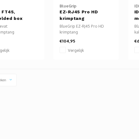
BlueGrip
ID
, FT45,
EZ-RJ45 Pro HD
I
elded box
krimptang
m
25
evat:
BlueGrip EZ-RJ45 Pro HD
Bl
rimptang
krimptang
ka
 kabelstripper
co
€104,95
€6
-Kniptang
br
e Feed-Thru niet-
Ze
gelijk
Vergelijk
ermde RJ45 stekkers
pa
 Feed-Thru niet-
8P
ermde RJ45 stekkers
5,
He
eken