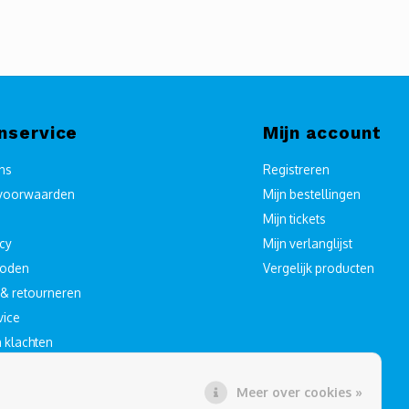
nservice
Mijn account
ons
Registreren
voorwaarden
Mijn bestellingen
Mijn tickets
icy
Mijn verlanglijst
hoden
Vergelijk producten
& retourneren
vice
n klachten
Meer over cookies »