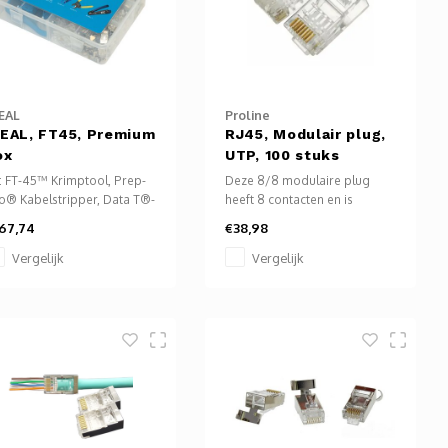
EAL
Proline
DEAL, FT45, Premium
RJ45, Modulair plug,
ox
UTP, 100 stuks
t: FT-45™ Krimptool, Prep-
Deze 8/8 modulaire plug
o® Kabelstripper, Data T®-
heeft 8 contacten en is
iptool, diverse RJ-45
bedoeld voor ronde kabel
67,74
€38,98
ekkers (CAT6A*/6/5e,
met massief aderige kabel.
geschermd &
Let op over het algemeen is
Vergelijk
Vergelijk
afgeschermd).
de plug dus alleen geschikt
reenvoudigt verbindingen;
voor Cat5E en Cat6 kabels!
schikt voor specifieke
beldiameters.