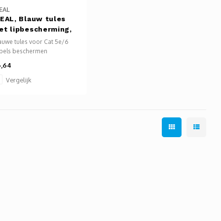
EAL
DEAL, Blauw tules
et lipbescherming,
 st.
auwe tules voor Cat 5e/6
bels beschermen
nnectors en voorkomen
,64
euk, haken en dataverlies.
 dempen bewegingen en
Vergelijk
ssen op standaard RJ-45
8C-connectoren. Inclusief
5 mm kabelopening.
rbruikbaar.