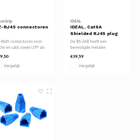
ueGrip
IDEAL
Z-RJ45 connectoren
IDEAL, Cat6A
Shielded RJ45 plug
25st.
-RJ45 connectoren voor
De 85-368 heeft een
t5e en cat6 zowel UTP als
bevestigde metalen
P. Per 50 stuks verpakt.
behuizing die is ontworpen
9,50
€39,59
es hieronder de gewenste
om een ​​ononderbroken pad
riant.
te bieden voor de
Vergelijk
Vergelijk
kabelafscherming om door
de connector en in de
afgeschermde poort van het
apparaat te gaan.