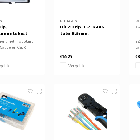
p
BlueGrip
Bl
ip,
BlueGrip, EZ-RJ45
E
timentskist
tule 6.5mm,
transparant,connectoren,
ment met modulaire
EZ
50 stuks
Cat 5e en Cat 6
ca
ren + EZ Tules die
ST
€16,29
€3
 zijn voor zowel
Ki
s massieve data-
va
gelijk
Vergelijk
n een stevige
e kunststof
ntskist. Inclusief
e knip, strip en
ng.