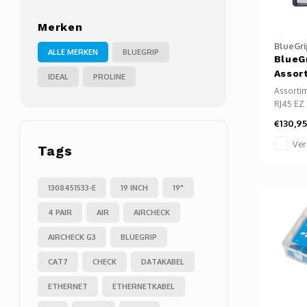
Merken
BlueGri
ALLE MERKEN
BLUEGRIP
BlueGr
Assor
IDEAL
PROLINE
Assorti
RJ45 EZ 
connecto
€130,95
geschikt
ronde al
Ver
Tags
kabels i
compact
assortime
1308451533-E
19 INCH
19"
Modulair
krimpta
4 PAIR
AIR
AIRCHECK
AIRCHECK G3
BLUEGRIP
CAT7
CHECK
DATAKABEL
ETHERNET
ETHERNETKABEL