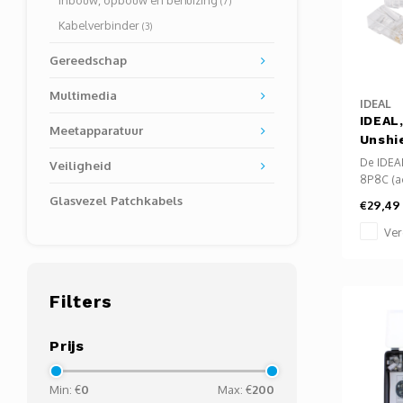
Inbouw, opbouw en behuizing
(7)
Kabelverbinder
(3)
Gereedschap
Multimedia
IDEAL
IDEAL
Meetapparatuur
Unshi
De IDEA
Veiligheid
8P8C (ac
contact
Glasvezel Patchkabels
€29,49
plugconn
feed-thr
Ver
gereeds
een vlak
overtoll
Filters
voorkan
plug.
Prijs
Min: €
0
Max: €
200