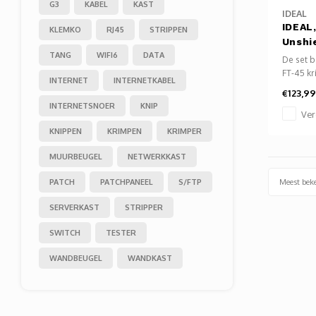
G3
KABEL
KAST
IDEAL
IDEAL
KLEMKO
RJ45
STRIPPEN
Unshi
TANG
WIFI6
DATA
De set b
FT-45 k
INTERNET
INTERNETKABEL
Prep-Pro
€123,99
Data T®
INTERNETSNOER
KNIP
50x CAT5
Ver
afgesch
KNIPPEN
KRIMPEN
KRIMPER
50x CAT6
afgesch
MUURBEUGEL
NETWERKKAST
Meest bek
PATCH
PATCHPANEEL
S/FTP
SERVERKAST
STRIPPER
SWITCH
TESTER
WANDBEUGEL
WANDKAST