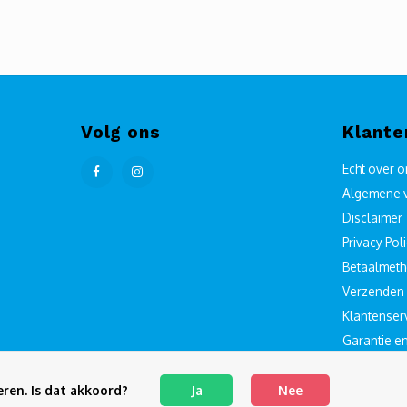
Volg ons
Klante
Echt over 
Algemene 
Disclaimer
Privacy Pol
Betaalmet
Verzenden 
Klantenser
Garantie e
Sitemap
ren. Is dat akkoord?
Ja
Nee