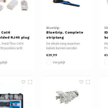
BlueGrip
ID
, Cat6
BlueGrip, Complete
I
elded RJ45 plug
striptang
b
L Feed-Thru CAT6
De ideale tang waarmee
Ki
ht posities/acht
kabels kunnen worden
Pr
en) modulaire
geknipt en gestript en voor
Kn
€39,99
€1
ector is de eerste
het krimpen van
st
u-stijl connector en
adereindhulzen. Met deze
af
gelijk
Vergelijk
chapsoplossing die
tang is het ook mogelijk
on
ke snede biedt van de
meerdere binnenaders
Ve
ige geleider naar de
gelijktijdig te strippen wat het
ge
t van de modulaire
aantal handelingen
ka
verminderd.