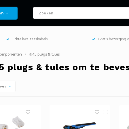
ën
Echte kwaliteitskabels
Gratis bezorging 
omponenten
RJ45 plugs & tules
5 plugs & tules om te beves
eken