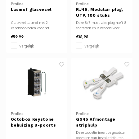
Proline
Proline
Glasvezel
Lasmof glasvezel
RJ45, Modulair plug,
UTP, 100 stuks
Glasvezel Lasmof met 2
Deze 8/8 modulaire plug heeft 8
kabeldoorvoeren voor het
contacten en is bedoeld voor
aansluiten van glasvezelkabel.
ronde kabel met massief aderige
€59,99
€38,98
Inclusief 2x 12v ANT lashouder.
kabel.
Kenmerken: Installatie op mast of
Let op over het algemeen is de
Vergelijk
Vergelijk
direct begraven in de grond.
plug dus alleen geschikt voor
Afmeting: 30,7cm x 6,9cm.
Cat5E en Cat6 kabels!
Proline
Proline
Octobox Keystone
GG45 Afmontage
behuizing 8-poorts
striphulp
Deze tool elimineert de grootste
oorzaken van installatiefouten,