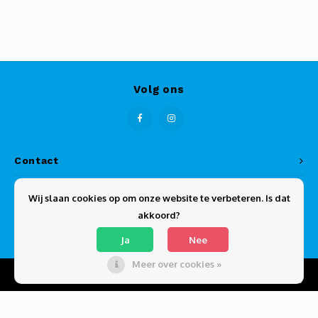
Volg ons
Contact
Klantenservice
Wij slaan cookies op om onze website te verbeteren. Is dat
akkoord?
Mijn account
Ja
Nee
Meer over cookies »
© Copyright 2026 echtekabels.nl - Powered by
Lightspeed
- Theme by
Shopmonkey