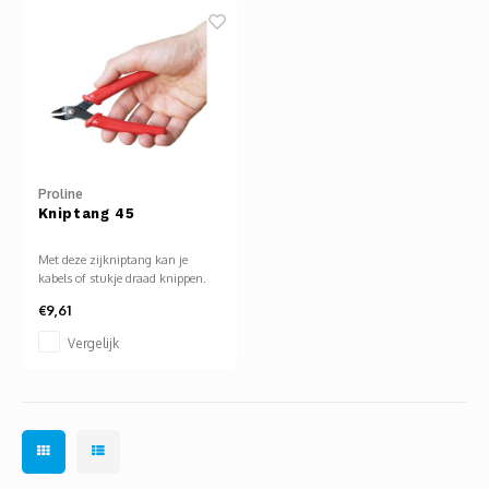
steun wilt bevestigen zijn M6
kooimoeren zeer geschikt.
Proline
Kniptang 45
Met deze zijkniptang kan je
kabels of stukje draad knippen.
Bijv. om resten van componenten
€9,61
op je printplaat netjes af te
knippen. Denk hierbij aan
Vergelijk
uiteindes van leds of chips die
uitsteken nadat je deze
gesoldeerd hebt.