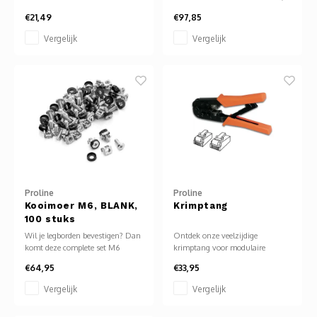
door de 4 individuele folies op
€21,49
€97,85
gelijke lengte af te snijden, en
maakt de installatie nog
Vergelijk
Vergelijk
eenvoudiger zoals het nu al is.
Proline
Proline
Kooimoer M6, BLANK,
Krimptang
100 stuks
Wil je legborden bevestigen? Dan
Ontdek onze veelzijdige
komt deze complete set M6
krimptang voor modulaire
kooimoeren je zeker van pas.
connectoren, ontworpen om te
€64,95
€33,95
Ook als je frontpanelen,
voldoen aan al je netwerk- en
verdeelpanelen of andere
telecommunicatiebehoeften. Deze
Vergelijk
Vergelijk
ingebouwde componenten aan
oranje tang is compatibel met
een frame, hoekprofiel of diepte
RJ11, RJ12 en RJ45 connectors.