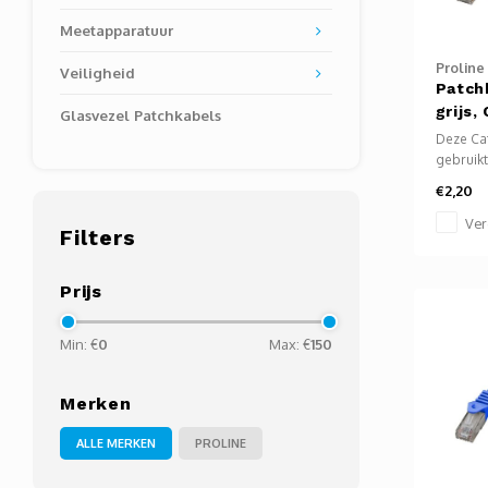
Meetapparatuur
Proline
Veiligheid
Patch
grijs,
Glasvezel Patchkabels
Deze Cat
gebruik
computer
€2,20
mediapla
enz. te 
Ver
Filters
internet.
Prijs
Min: €
0
Max: €
150
Merken
ALLE MERKEN
PROLINE