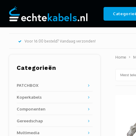
Categorie
Voor 16:00 besteld? Vandaag verzonden!
Home
M
Categorieën
Meest bek
PATCHBOX
Koperkabels
Componenten
Gereedschap
Multimedia