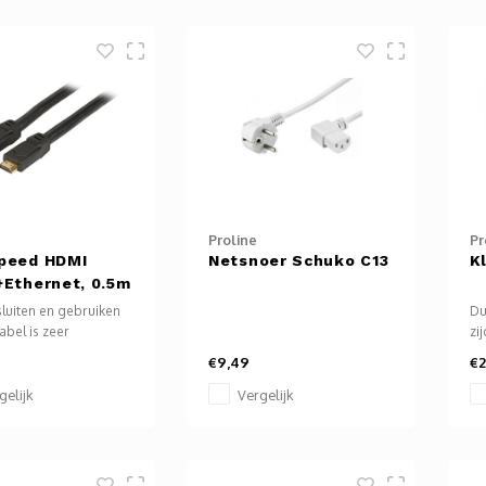
, dus aan te passen
modules, dus aan te passen
PC
gen wensen.
naar eigen wensen.
ap
(T
US
Proline
Pr
peed HDMI
Netsnoer Schuko C13
K
+Ethernet, 0.5m
luiten en gebruiken
Du
abel is zeer
zi
g. Daarvoor sluit je
vo
€9,49
€2
I stekker aan op het
t waarmee je een
gelijk
Vergelijk
n geluidssignaal wilt
n en koppel je de
stekker met
eeld een televisie,