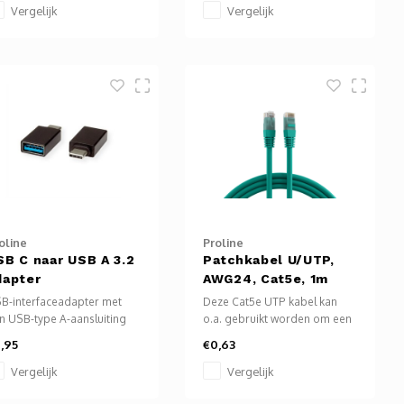
Vergelijk
Vergelijk
oline
Proline
SB C naar USB A 3.2
Patchkabel U/UTP,
dapter
AWG24, Cat5e, 1m
B-interfaceadapter met
Deze Cat5e UTP kabel kan
n USB-type A-aansluiting
o.a. gebruikt worden om een
 een USB-type C-stekker.
computer, TV, laptop,
,95
€0,63
or het aansluiten van
mediaplayer, bluray speler
paraten met een USB A-
enz. te verbinden met het
Vergelijk
Vergelijk
nsluiting op een bestaande
internet.