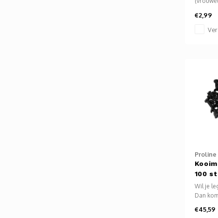
(vrouweli
(vrouwel
€2,99
10/100/1
MHz. UT
Ver
Twisted 
aangesl
Integree
systeem 
Proline
Kooim
100 s
Wil je l
Dan kom
M6 kooi
€45,59
pas. Ook