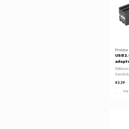
monitor 
Proline
USB2.
adapte
A/typ
Klikbeve
Aanslui
kabels 
€3,39
Type A 
Kunststo
Ver
kunststo