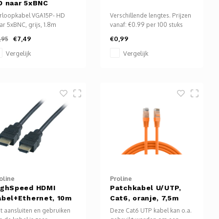
D naar 5xBNC
rloopkabel VGA15P- HD
Verschillende lengtes. Prijzen
ar 5xBNC, grijs, 1.8m
vanaf: €0.99 per 100 stuks
Met kabelbinders of tiewraps
€7,49
€0,99
,95
A naar 5x BNC kabel:
bundel of bevestig je in een
doeld om een apparaat
handomdraai producten en
Vergelijk
Vergelijk
t 5x BNC aansluitingen te
objecten. Je kunt er ook
rbinden met een VGA male
uitstekend zakken mee
5Pin) scherm of monitor.
sluiten. De bandjes zijn
ngte 5m
gemaakt van stevig, slijtvast
eur grijs
polyamide.
oline
Proline
ighSpeed HDMI
Patchkabel U/UTP,
abel+Ethernet, 10m
Cat6, oranje, 7,5m
t aansluiten en gebruiken
Deze Cat6 UTP kabel kan o.a.