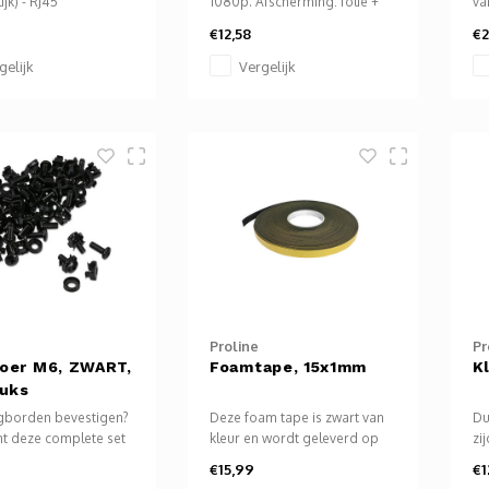
jk) - RJ45
1080p. Afscherming: folie +
va
ijk). CAT6 (Gigabit,
vlechtwerk. Geleider: blank
ee
€12,58
€2
000 Mbit/s) / 250
koper. Mantel: PVC. Stekkers
ee
P (Unshielded
en contacten verguld, HDMI-
ap
gelijk
Vergelijk
Pair). Straight
zijde gegoten, DP
be
oten adapter.
gemonteerd met
ve
rbaar in Keystone
vergrendelingsbeveiliging.
an
(19,2 x 14,9 mm).
Pin 20: DP_PWR niet
bi
aangesloten.
mo
Proline
Pr
oer M6, ZWART,
Foamtape, 15x1mm
K
tuks
egborden bevestigen?
Deze foam tape is zwart van
Du
t deze complete set
kleur en wordt geleverd op
zi
moeren je zeker van
een rol van 30m. De tape
vo
€15,99
€1
 als je frontpanelen,
wordt gebruikt voor het