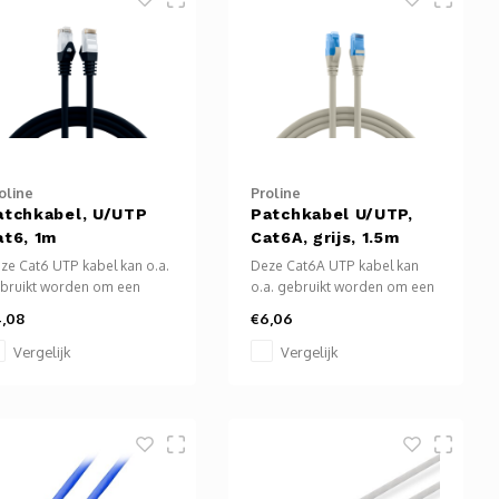
oline
Proline
atchkabel, U/UTP
Patchkabel U/UTP,
at6, 1m
Cat6A, grijs, 1.5m
ze Cat6 UTP kabel kan o.a.
Deze Cat6A UTP kabel kan
bruikt worden om een
o.a. gebruikt worden om een
mputer, TV, laptop,
computer, TV, laptop,
,08
€6,06
diaplayer, bluray speler
mediaplayer, bluray speler
z. te verbinden met het
enz. te verbinden met het
Vergelijk
Vergelijk
ternet.
internet.