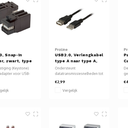
of projector.
Proline
Pr
0, Snap-In
USB2.0, Verlengkabel
P
r, zwart, type
type A naar type A,
C
e A
zwart, 3m
stiging (Keystone)
Ondersteunt
De
tadapter voor USB-
datatransmissiesnelheden tot
ge
2x USB-connectoren
480 Mbit/s. Draaddiameter:
co
€2,99
€4
Inbouwdiepte: 32 mm
AWG28 / AWG24.
me
f behuizing Inklikveer:
Afgeschermd: folie +
en
gelijk
Vergelijk
f
vlechtwerk. Stekker gegoten.
in