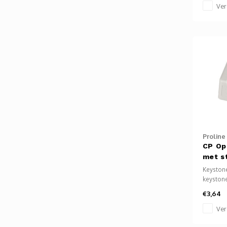
verdeel
Ver
ingebo
aan een 
diepte s
zijn M6
geschikt
Proline
CP Op
met s
Ral901
Keystone
keyston
voor div
€3,64
aansluit
aan muu
Ver
Gelever