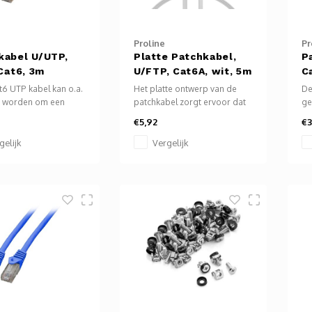
Proline
Pr
kabel U/UTP,
Platte Patchkabel,
P
 Cat6, 3m
U/FTP, Cat6A, wit, 5m
C
6 UTP kabel kan o.a.
Het platte ontwerp van de
De
t worden om een
patchkabel zorgt ervoor dat
ge
, TV, laptop,
deze gemakkelijk te
co
€5,92
€3
yer, bluray speler
installeren is, vooral in krappe
me
verbinden met het
ruimtes. Het platte ontwerp
en
gelijk
Vergelijk
kan ook helpen bij het
in
verminderen van
kabelwarboel, waardoor de
installatie overzichtelijker
wordt.