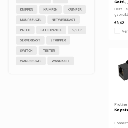
Cat6, 
Deze Cat
KNIPPEN
KRIMPEN
KRIMPER
gebruik
MUURBEUGEL
NETWERKKAST
computer
€3,42
mediapla
PATCH
PATCHPANEEL
S/FTP
enz. te 
Ver
internet.
SERVERKAST
STRIPPER
SWITCH
TESTER
WANDBEUGEL
WANDKAST
Proline
Keyst
Connect