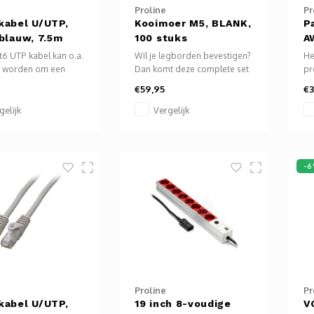
Proline
Pr
kabel U/UTP,
Kooimoer M5, BLANK,
P
 blauw, 7.5m
100 stuks
A
6 UTP kabel kan o.a.
Wil je legborden bevestigen?
He
t worden om een
Dan komt deze complete set
pr
, TV, laptop,
M5 kooimoeren je zeker van
th
€59,95
€3
yer, bluray speler
pas. Ook als je frontpanelen,
verbinden met het
verdeelpanelen of andere
gelijk
Vergelijk
ingebouwde componenten
aan een frame, hoekprofiel of
diepte steun wilt bevestigen
zijn M5 kooimoeren zeer
-
geschikt.
Proline
Pr
kabel U/UTP,
19 inch 8-voudige
V