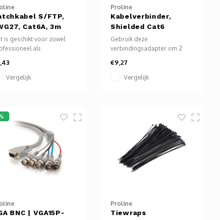
oline
Proline
atchkabel S/FTP,
Kabelverbinder,
WG27, Cat6A, 3m
Shielded Cat6
t is geschikt voor zowel
Gebruik deze
ofessioneel als
verbindingsadapter om 2
uisgebruik.
netwerkkabels direct te
,43
€9,27
koppelen. Hierdoor kunt u
een grotere afstand
Vergelijk
Vergelijk
overbruggen.
6%
oline
Proline
GA BNC | VGA15P-
Tiewraps