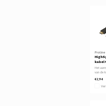
modules
naar ei
Proline
HighS
kabel
Het aans
van de k
eenvoudi
€2,94
een HDM
apparaa
Ver
beeld- e
verzende
andere 
bijvoorb