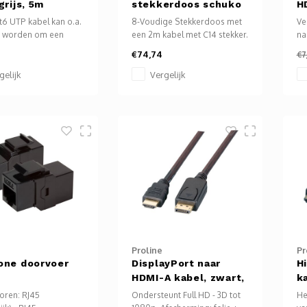
grijs, 5m
stekkerdoos schuko
H
- C14 stekker Zwart
6 UTP kabel kan o.a.
8-Voudige Stekkerdoos met
Ve
2m
t worden om een
een 2m kabel met C14 stekker.
na
, TV, laptop,
(zie afbeelding)
€74,74
€7
yer, bluray speler
De schuko stopcontacten op
VG
verbinden met het
de verdeeldoos zijn 45
Be
gelijk
Vergelijk
graden gedraaid.
me
Ideaal om meerdere
ve
apparaten op een UPS aan te
(1
sluiten. Ook geschikt in een 19
Le
inch patchkast te monteren.
Kl
Proline
Pr
one doorvoer
DisplayPort naar
H
HDMI-A kabel, zwart,
k
2m
oren: RJ45
Ondersteunt Full HD - 3D tot
He