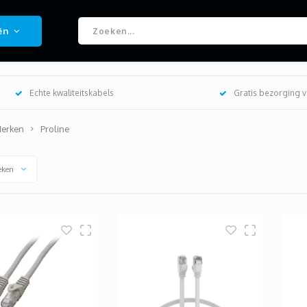
ën
Echte kwaliteitskabels
Gratis bezorging 
erken
Proline
eken