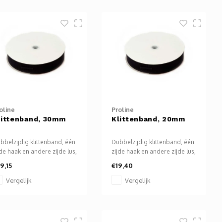
/laptop of een mobiel
paraat
ablet/Smartphone) met
B Type C-aansluiting.
oline
Proline
littenband, 30mm
Klittenband, 20mm
bbelzijdig klittenband, één
Dubbelzijdig klittenband, één
jde haak en andere zijde lus,
zijde haak en andere zijde lus,
or diverse toepassingen.
voor diverse toepassingen.
9,15
€19,40
Vergelijk
Vergelijk