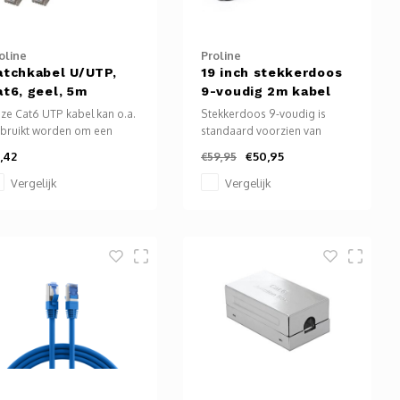
oline
Proline
atchkabel U/UTP,
19 inch stekkerdoos
at6, geel, 5m
9-voudig 2m kabel
ze Cat6 UTP kabel kan o.a.
Stekkerdoos 9-voudig is
bruikt worden om een
standaard voorzien van
mputer, TV, laptop,
montagebeugels. Deze
,42
€50,95
€59,95
diaplayer, bluray speler
stekkerdoos is geschikt voor
z. te verbinden met het
19 inch serverracks, maar kan
Vergelijk
Vergelijk
ternet.
ook ergens op of onder
geschroefd worden.