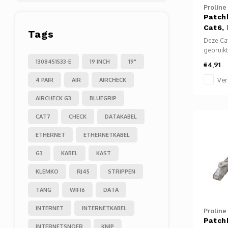
Proline
Patch
Cat6,
Tags
Deze Cat
gebruik
computer
1308451533-E
19 INCH
19"
€4,91
mediapla
enz. te 
Ver
4 PAIR
AIR
AIRCHECK
internet.
AIRCHECK G3
BLUEGRIP
CAT7
CHECK
DATAKABEL
ETHERNET
ETHERNETKABEL
G3
KABEL
KAST
KLEMKO
RJ45
STRIPPEN
TANG
WIFI6
DATA
INTERNET
INTERNETKABEL
Proline
Patch
INTERNETSNOER
KNIP