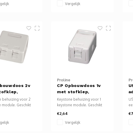
panelen of andere
bevestigen van kabels.
gelijk
Vergelijk
uwde componenten
frame, hoekprofiel of
teun wilt bevestigen
 kooimoeren zeer
.
Proline
Pr
bouwdoos 2v
CP Opbouwdoos 1v
U
tofklep,
met stofklep,
a
0, wit
Ral9010, wit
 behuizing voor 2
Keystone behuizing voor 1
US
e module. Geschikt
keystone module. Geschikt
ee
erse soorten
voor diverse soorten
en
€2,64
€7
ingen. Te bevestigen
aansluitingen. Te bevestigen
Vo
r en desktop.
aan muur en desktop.
ap
gelijk
Vergelijk
d zonder keystone
Geleverd zonder keystone
aa