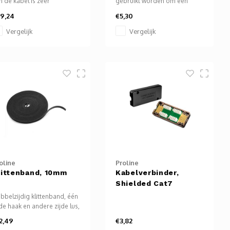
n de kabel is zeer
gebruikt worden om een
nvoudig. Daarvoor sluit je
computer, TV, laptop,
9,24
€5,30
n HDMI stekker aan op het
mediaplayer, bluray speler
paraat waarmee je een
enz. te verbinden met het
Vergelijk
Vergelijk
eld- en geluidssignaal wilt
internet.
rzenden en koppel je de
dere stekker met
jvoorbeeld een televisie,
nitor of projector.
oline
Proline
littenband, 10mm
Kabelverbinder,
Shielded Cat7
bbelzijdig klittenband, één
jde haak en andere zijde lus,
or diverse toepassingen.
2,49
€3,82