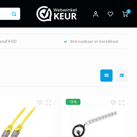
0
vanaf €100
Betrouwbaar en bereikbaar
-15%