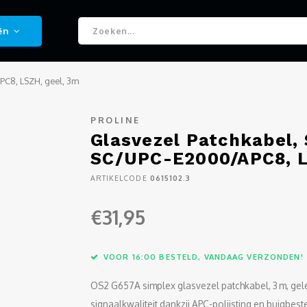
ën
PC8, LSZH, geel, 3m
PROLINE
Glasvezel Patchkabel, 
SC/UPC-E2000/APC8, L
ARTIKELCODE
0615102.3
€31,95
VOOR 16:00 BESTELD, VANDAAG VERZONDEN!
OS2 G657A simplex glasvezel patchkabel, 3 m, g
signaalkwaliteit dankzij APC-polijsting en buigbe