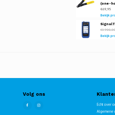
(one-h
€69,95
Bekijk pr
Signal
€3.900,0
Bekijk pr
Volg ons
Klante
Echt over 
Algemene 