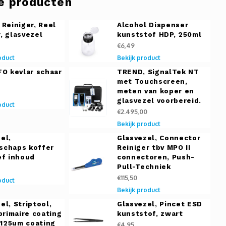
e producten
 Reiniger, Reel
Alcohol Dispenser
, glasvezel
kunststof HDP, 250ml
€6,49
oduct
Bekijk product
FO kevlar schaar
TREND, SignalTek NT
met Touchscreen,
meten van koper en
glasvezel voorbereid.
oduct
€2.495,00
Bekijk product
el,
Glasvezel, Connector
schaps koffer
Reiniger tbv MPO II
ef inhoud
connectoren, Push-
Pull-Techniek
€115,50
oduct
Bekijk product
el, Striptool,
Glasvezel, Pincet ESD
 primaire coating
kunststof, zwart
125um coating
€4,95