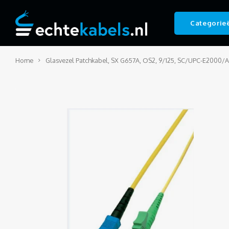
Categorie
Home
Glasvezel Patchkabel, SX G657A, OS2, 9/125, SC/UPC-E2000/A