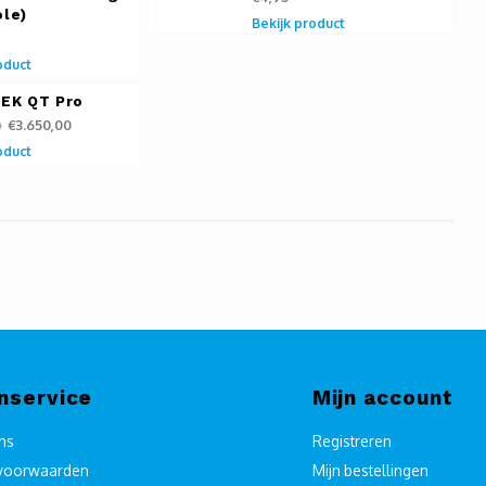
ole)
Bekijk product
oduct
TEK QT Pro
€3.650,00
0
oduct
nservice
Mijn account
ons
Registreren
voorwaarden
Mijn bestellingen