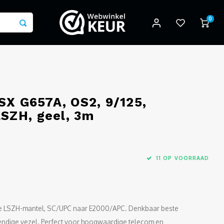
0
SX G657A, OS2, 9/125,
SZH, geel, 3m
11 OP VOORRAAD
ele LSZH-mantel, SC/UPC naar E2000/APC. Denkbaar beste
stendige vezel. Perfect voor hoogwaardige telecom en