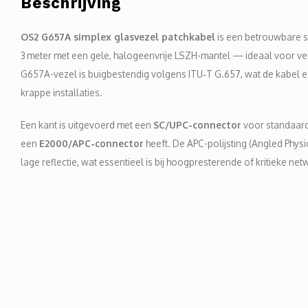
Beschrijving
OS2 G657A simplex glasvezel patchkabel
is een betrouwbare s
3 meter met een gele, halogeenvrije LSZH-mantel — ideaal voor veil
G657A-vezel is buigbestendig volgens ITU‑T G.657, wat de kabel e
krappe installaties.
Een kant is uitgevoerd met een
SC/UPC-connector
voor standaard 
een
E2000/APC-connector
heeft. De APC-polijsting (Angled Physi
lage reflectie, wat essentieel is bij hoogpresterende of kritieke ne