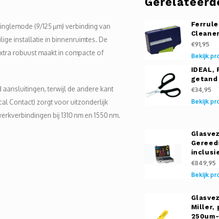
Gerelateerd
Ferrule
inglemode (9/125 µm) verbinding van
Cleaner
ige installatie in binnenruimtes. De
€91,95
xtra robuust maakt in compacte of
Bekijk pr
IDEAL, 
getand
aansluitingen, terwijl de andere kant
€34,95
cal Contact) zorgt voor uitzonderlijk
Bekijk pr
twerkverbindingen bij 1310 nm en 1550 nm.
Glasvez
Gereed
inclusi
€849,95
Bekijk pr
Glasvez
Miller,
250um-