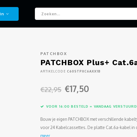
ën
PATCHBOX
PATCHBOX Plus+ Cat.6a
ARTIKELCODE
C60STPXC6AXX1B
€17,50
€22,95
VOOR 16:00 BESTELD = VANDAAG VERSTUURD
Bouw je eigen PATCHBOX met verschillende kabelt
voor 24 Kabelcassettes. De platte Cat.6a-kabel in 
meer