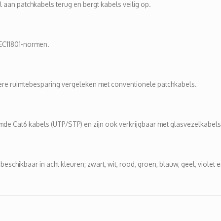
 aan patchkabels terug en bergt kabels veilig op.
IEC11801-normen.
gere ruimtebesparing vergeleken met conventionele patchkabels.
de Cat6 kabels (UTP/STP) en zijn ook verkrijgbaar met glasvezelkabe
hikbaar in acht kleuren; zwart, wit, rood, groen, blauw, geel, violet en