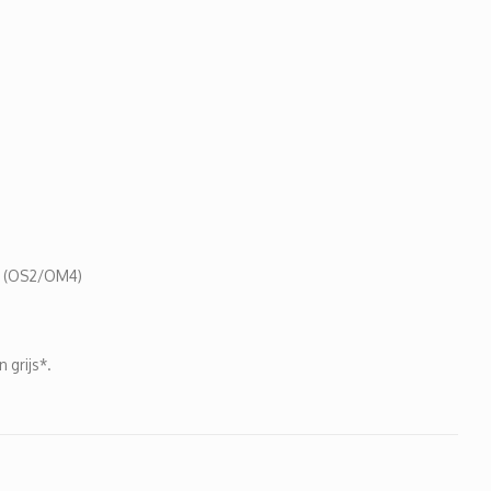
ls (OS2/OM4)
 grijs*.