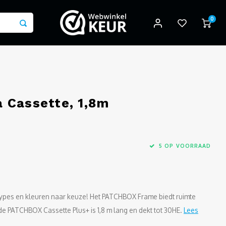
0
 Cassette, 1,8m
5 OP VOORRAAD
ypes en kleuren naar keuze! Het PATCHBOX Frame biedt ruimte
de PATCHBOX Cassette Plus+ is 1,8 m lang en dekt tot 30HE.
Lees