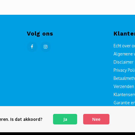
Volg ons
Klante
Echt over 
Algemene 
Disclaimer
Privacy Pol
Betaalmet
Verzenden 
Klantenser
Garantie e
Sitemap
ren. Is dat akkoord?
Ja
Nee