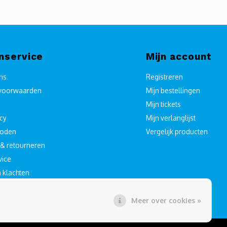
nservice
Mijn account
ons
Registreren
voorwaarden
Mijn bestellingen
Mijn tickets
icy
Mijn verlanglijst
hoden
Vergelijk producten
& retourneren
vice
n klachten
Meer over cookies »