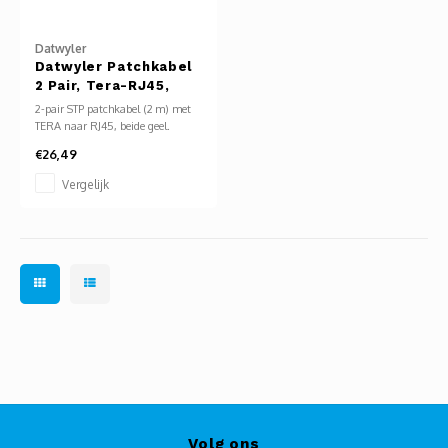
Glasvezel
Datwyler
Datwyler Patchkabel
2 Pair, Tera-RJ45,
STP, (1-2/3-6) geel,
2-pair STP patchkabel (2 m) met
2m
TERA naar RJ45, beide geel.
Bekabeld op paren 1–2 en 3–6.
€26,49
Geschikt voor gescheiden
transmissiekanalen binnen
Vergelijk
TERA-infrastructuren. Toepasbaar
voor telefonie, analoge signalen
en specifieke datatoepassingen.
Volg ons