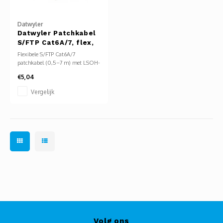
Glasvezel
Datwyler
Datwyler Patchkabel
S/FTP Cat6A/7, flex,
LSOH, wit
Flexibele S/FTP Cat6A/7
patchkabel (0,5–7 m) met LSOH-
mantel (halogeenvrij) en dubbele
€5,04
afscherming (folie per paar +
vlecht). Geschikt voor 10 Gbps,
Vergelijk
hoge EMI-bescherming. Witte
kleur, RJ45-stekkers. Ideaal voor
veilige, storingsvrije netwerken.
Volg ons