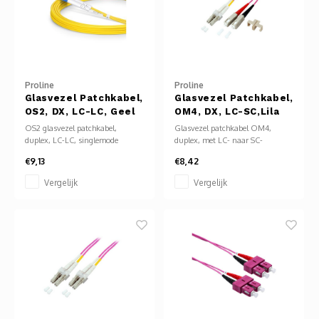
Proline
Proline
Glasvezel Patchkabel,
Glasvezel Patchkabel,
OS2, DX, LC-LC, Geel
OM4, DX, LC-SC,Lila
OS2 glasvezel patchkabel,
Glasvezel patchkabel OM4,
duplex, LC-LC, singlemode
duplex, met LC- naar SC-
9/125 µm, geel. Geschikt voor
connectoren. Multimode 50/125
€9,13
€8,42
lange afstand (tot 10 km+), lage
µm, geschikt voor 10 Gbit/s tot
demping, 1310/1550 nm. LSZH
550 m. Lila mantel volgens
Vergelijk
Vergelijk
mantel, robuust met Kevlar-
OM4-specificatie. Ideaal voor
versterking. Ideaal voor
high-speed datanetwerken en
backbone-netwerken en
koppelvlakken tussen
datacenters.
verschillende connectorinterfaces.