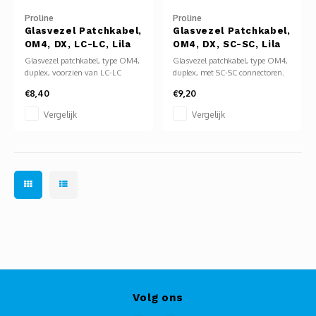
Proline
Proline
Glasvezel Patchkabel,
Glasvezel Patchkabel,
OM4, DX, LC-LC, Lila
OM4, DX, SC-SC, Lila
Glasvezel patchkabel, type OM4,
Glasvezel patchkabel, type OM4,
duplex, voorzien van LC-LC
duplex, met SC-SC connectoren.
connectoren. Geschikt voor
Geschikt voor multimode
€8,40
€9,20
multimode toepassingen tot 10
toepassingen tot 10 Gbit/s over
Gbit/s, met een maximale
afstanden tot 550 meter.
Vergelijk
Vergelijk
afstand van ca. 550 meter bij
Kabelmantel in lila ter
850 nm. Kabelmantel uitgevoerd
aanduiding van OM4-
in lila, conform OM4-specificatie.
specificatie. Ideaal voor
datacenters en high-speed
netwerken.
Volg ons