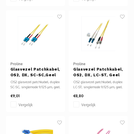
conform OM4-specificatie.
betrouwbare netwerken in
Schroefbare ST-connectoren voor
datacenters en telecom.
stabiele verbinding in industriële
netwerken.
Proline
Proline
Glasvezel Patchkabel,
Glasvezel Patchkabel,
OS2, DX, SC-SC,Geel
OS2, DX, LC-ST, Geel
OS2 glasvezel patchkabel, duplex
OS2 glasvezel patchkabel, duplex
SC-SC, singlemode 9/125 µm, geel.
LC-ST, singlemode 9/125 µm, geel.
Geschikt voor
Lage demping, geschikt voor
€9,01
€8,80
langeafstandstransmissie
lange afstanden (1310/1550 nm).
(1310/1550 nm) met lage
LSZH mantel voor
Vergelijk
Vergelijk
demping. SC-connectoren met
brandveiligheid. Compacte LC en
klikvergrendeling voor stabiele
schroefbare ST connectoren voor
verbinding. LSZH-mantel voor
betrouwbare, flexibele
verhoogde brandveiligheid.
netwerkverbindingen.