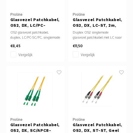
Glasvezel
Proline
Proline
Glasvezel Patchkabel,
Glasvezel Patchkabel,
OS2, DX, LC/PC-
OS2, DX, LC-ST, 2m,
SC/PC,Geel
Geel
OS2 glasvezel patchkabel,
Duplex OS2 singlemode
duplex, LC/PC-SC/PC, singlemode
glasvezel patchkabel met LC naar
9/125 µm, geel. Lage demping,
ST connectoren. Lengte: 2 meter.
€8,45
€11,50
geschikt voor lange afstand
Gele LSZH-mantel. Geschikt voor
(1310/1550 nm). LSZH mantel
langeafstandstransmissie met
Vergelijk
Vergelijk
voor brandveiligheid. Compacte
lage demping en hoge
LC en robuuste SC connectoren
verbindingsbetrouwbaarheid.
voor betrouwbare en flexibele
netwerkverbindingen.
Proline
Proline
Glasvezel Patchkabel,
Glasvezel Patchkabel,
OS2, DX, SC/APC8-
OS2, DX, ST-ST, Geel