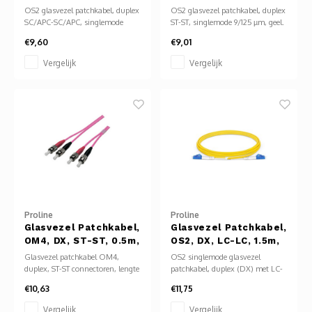
SC/APC8, Geel
OS2 glasvezel patchkabel, duplex
OS2 glasvezel patchkabel, duplex
SC/APC-SC/APC, singlemode
ST-ST, singlemode 9/125 µm, geel.
9/125 µm, geel. Voor
Lage demping, geschikt voor
€9,60
€9,01
langeafstandstransmissie
lange afstanden (1310/1550 nm).
(1310/1550 nm) met lage
ST-connectoren met bajonet-
Vergelijk
Vergelijk
demping. APC-polijsten
sluiting voor stabiele verbinding.
minimaliseren reflectie. LSZH-
LSZH-mantel voor
mantel biedt brandveiligheid.
brandveiligheid. Ideaal voor
Geschikt voor FTTH en
backbone-netwerken.
datacenters.
Proline
Proline
Glasvezel Patchkabel,
Glasvezel Patchkabel,
OM4, DX, ST-ST, 0.5m,
OS2, DX, LC-LC, 1.5m,
Lila
Geel
Glasvezel patchkabel OM4,
OS2 singlemode glasvezel
duplex, ST-ST connectoren, lengte
patchkabel, duplex (DX) met LC-
0,5 meter. Multimode
LC connectoren, 1,5 meter lang.
€10,63
€11,75
50/125 µm, geschikt voor
Gele mantel voor makkelijke
10 Gbit/s tot 550 m. Lila mantel
herkenning. Ideaal voor snelle,
Vergelijk
Vergelijk